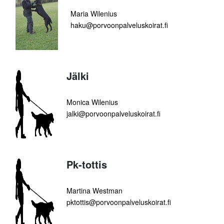
Maria Wilenius
haku@porvoonpalveluskoirat.fi
Jälki
Monica Wilenius
jalki@porvoonpalveluskoirat.fi
Pk-tottis
Martina Westman
pktottis@porvoonpalveluskoirat.fi