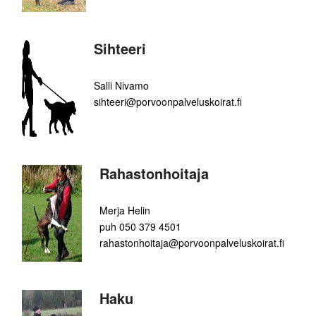
Sihteeri
Salli Nivamo
sihteeri@porvoonpalveluskoirat.fi
Rahastonhoitaja
Merja Helin
puh 050 379 4501
rahastonhoitaja@porvoonpalveluskoirat.fi
Haku